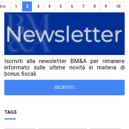
tro
1
2
3
4
5
6
7
8
9
10
Iscriviti alla newsletter BM&A per rimanere
informato sulle ultime novità in materia di
bonus fiscali.
ISCRIVITI
TAGS