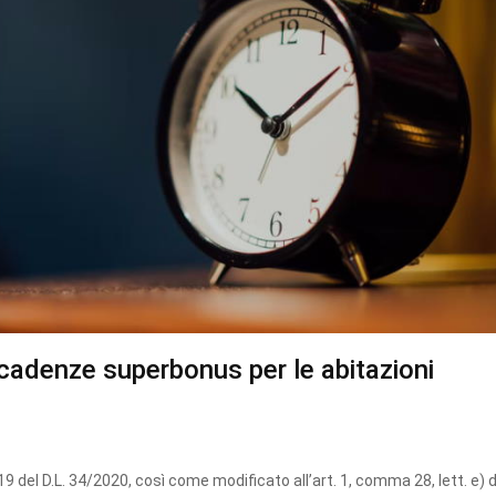
scadenze superbonus per le abitazioni
9 del D.L. 34/2020, così come modificato all’art. 1, comma 28, lett. e) d