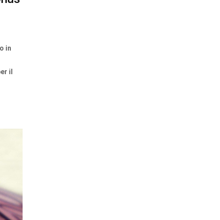
o in
er il