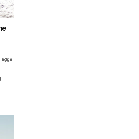
ne
 legge
di