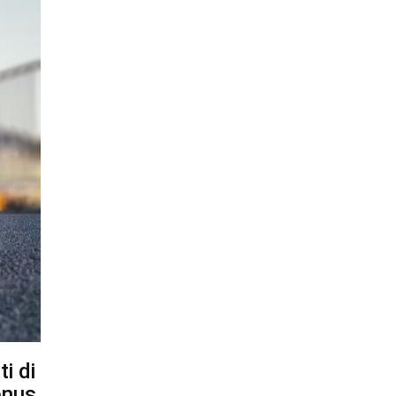
ti di
onus