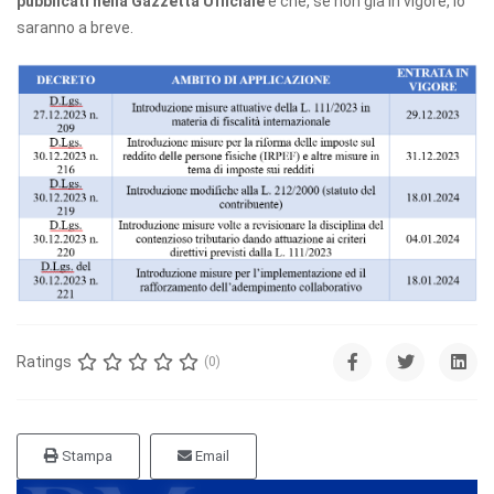
pubblicati nella Gazzetta Ufficiale
e che, se non già in vigore, lo
saranno a breve.
Ratings
(0)
Stampa
Email